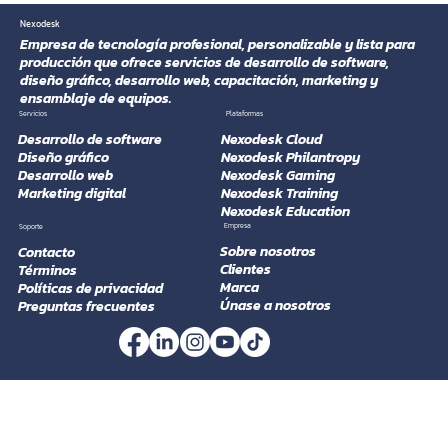
digital: una guía completa para
Nexodesk
Empresa de tecnología profesional, personalizable y lista para
propietarios de negocios locales
producción que ofrece servicios de desarrollo de software,
diseño gráfico, desarrollo web, capacitación, marketing y
ensamblaje de equipos.
Plataformas
Servicios
Desarrollo de software
Nexodesk Cloud
Diseño gráfico
Nexodesk Philantropy
Desarrollo web
Nexodesk Gaming
Marketing digital
Nexodesk Training
Nexodesk Education
Empresa
​Soporte
​Sobre nosotros
Contacto
Clientes
Términos
Marca
Políticas de privacidad
Únase a nosotros
Preguntas frecuentes