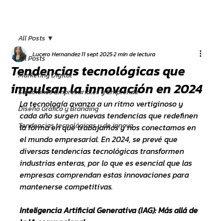
All Posts
Lucero Hernandez
11 sept 2025
2 min de lectura
All Posts
Tendencias tecnológicas que
Marketing Digital
impulsan la innovación en 2024
Soluciones Empresariales y Emprende
La tecnología avanza a un ritmo vertiginoso y 
Diseño Gráfico y Branding
cada año surgen nuevas tendencias que redefinen 
Tendencias tecnológicas y de innova
la forma en que trabajamos y nos conectamos en 
el mundo empresarial. En 2024, se prevé que 
diversas tendencias tecnológicas transformen 
industrias enteras, por lo que es esencial que las 
empresas comprendan estas innovaciones para 
mantenerse competitivas.
Inteligencia Artificial Generativa (IAG): Más allá de 