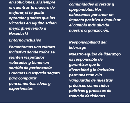
en soluciones, si siempre
comunidades diversas y
encuentras la manera de
apoyándolas. Nos
mejorar, si te gusta
esforzamos por crear un
aprender y sabes que las
impacto positivo e impulsar
victorias en equipo saben
el cambio más allá de
mejor, ¡bienvenido a
nuestra organización.
Nexodesk!
Entorno Inclusivo
Responsabilidad del
Fomentamos una cultura
liderazgo
inclusiva donde todos se
Nuestro equipo de liderazgo
sienten respetados,
es responsable de
valorados y tienen un
garantizar que la
sentido de pertenencia.
diversidad y la inclusión
Creamos un espacio seguro
permanezcan a la
para compartir
vanguardia de nuestras
pensamientos, ideas y
prácticas comerciales,
experiencias.
políticas y procesos de
toma de decisiones.
Nuestro compromiso
Nos dedicamos a crear un entorno en el que la diversidad y la inclusión no sean solo palabras de moda, sino partes integrales de nuestra cultura. Nexodesk se compromete a
tomar medidas proactivas para mejorar la diversidad, fomentar la inclusión y crear un lugar de trabajo en el que todos se sientan capacitados para aportar todo su
potencial al trabajo.