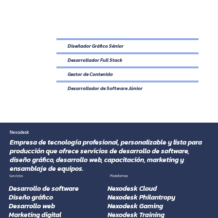
OFERTAS DE EMPLEO
Estamos buscando las próximas habilidades para Nexodesk, ¿estás preparado para ello?
Diseñador Gráfico Sénior
Desarrollador Full Stack
Gestor de Contenido
Desarrollador de Software Júnior
Nexodesk
Empresa de tecnología profesional, personalizable y lista para
producción que ofrece servicios de desarrollo de software,
diseño gráfico, desarrollo web, capacitación, marketing y
ensamblaje de equipos.
Plataformas
Servicios
Desarrollo de software
Nexodesk Cloud
Diseño gráfico
Nexodesk Philantropy
Desarrollo web
Nexodesk Gaming
Marketing digital
Nexodesk Training