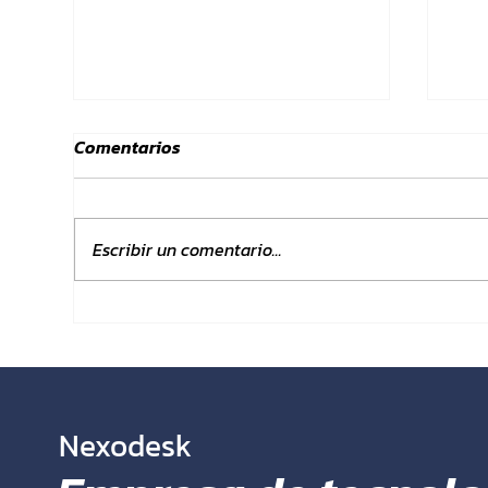
Comentarios
Escribir un comentario...
Por qué tu empresa no crece
El 
aunque tengas clientes
el 
emp
Nexodesk