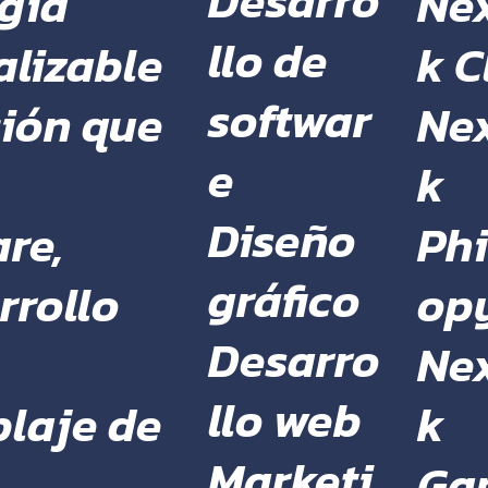
Desarro
Ne
gía
llo de
k C
alizable
softwar
Ne
ción que
e
k
Diseño
Phi
re,
gráfico
op
rrollo
Desarro
Ne
llo web
k
laje de
Marketi
Ga