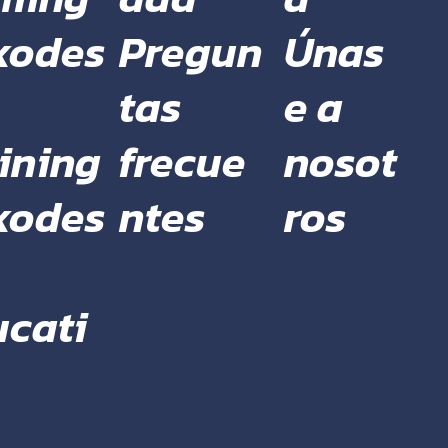
Pregun
Únas
xodes
tas
e a
frecue
nosot
ining
ntes
ros
xodes
ucati