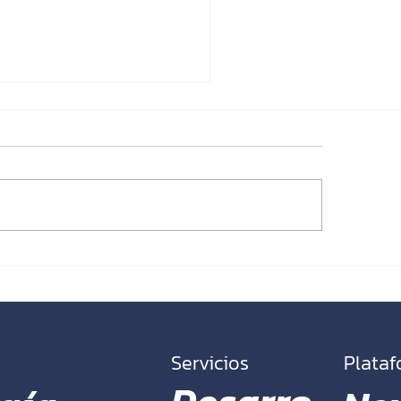
papel de la innovación en
crecimiento de las
resas emergentes
Servicios
Plata