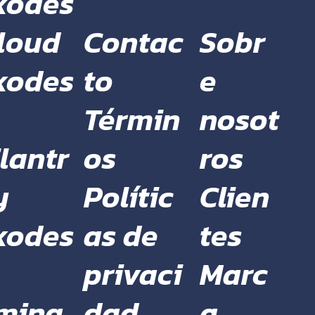
xodes
Contac
Sobr
loud
to
e
xodes
Términ
nosot
os
ros
lantr
Polític
Clien
y
as de
tes
xodes
privaci
Marc
dad
a
ming