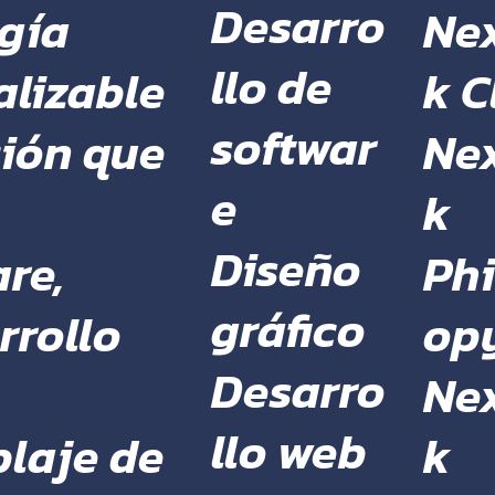
Desarro
Ne
gía
llo de
k C
alizable
softwar
Ne
ción que
e
k
Diseño
Phi
re,
gráfico
op
rrollo
Desarro
Ne
llo web
k
laje de