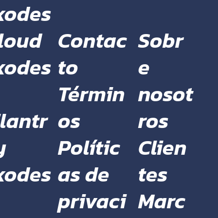
xodes
Contac
Sobr
loud
to
e
xodes
Términ
nosot
os
ros
lantr
Polític
Clien
y
as de
tes
xodes
privaci
Marc