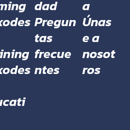
dad
a
ming
Pregun
Únas
xodes
tas
e a
frecue
nosot
ining
ntes
ros
xodes
ucati