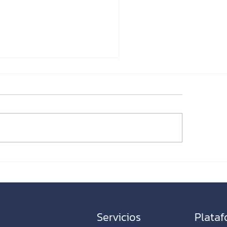
o crear campañas de
keting por correo
ctrónico que realmente
viertan
Servicios
Plata