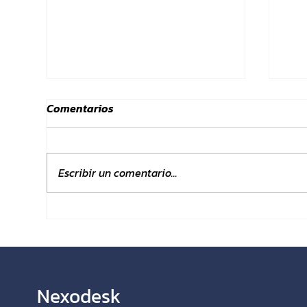
Comentarios
Escribir un comentario...
Cómo liberar el poder del
Cóm
marketing digital: una guía
mar
completa para propietarios
ele
de negocios locales
con
Nexodesk